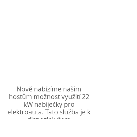
Nově nabízíme našim
hostům možnost využití 22
kW nabíječky pro
elektroauta. Tato služba je k
dispozici všem
návštěvníkům. Více
informací na hotelové