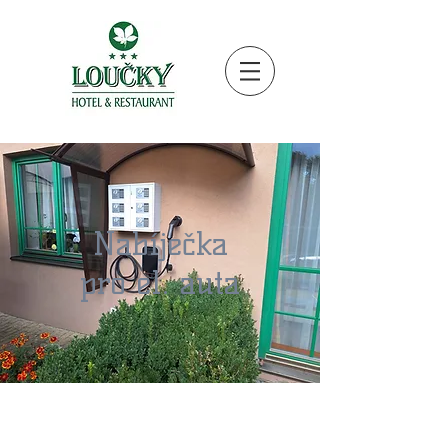
Nabíječka
pro el. auta