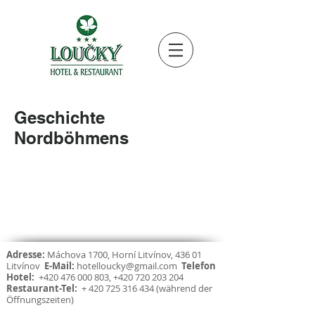
Geschichte
Nordböhmens
Adresse:
Máchova 1700, Horní Litvínov, 436 01
Litvínov
E-Mail:
hotelloucky@gmail.com
Telefon
Hotel:
+420 476 000 803
,
+420 720 203 204
Restaurant-Tel:
+
420 725 316 434
(während der
Öffnungszeiten)